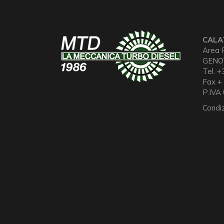
CALA
Area R
GENO
Tel. 
Fax +
P.IVA
Condiz