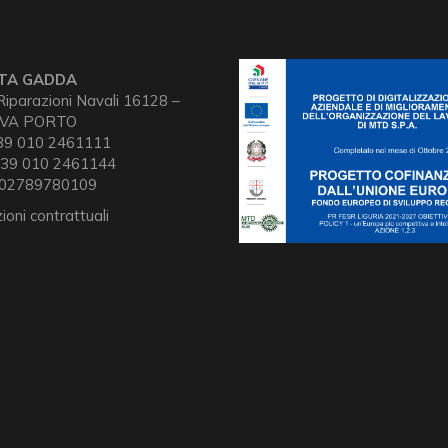
TA GADDA
iparazioni Navali 16128 –
VA PORTO
+39 010 2461111
 39 010 2461144
 02789780109
ioni contrattuali